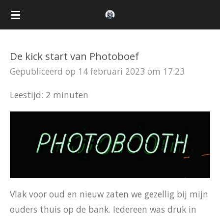
Ga
direct
naar
De kick start van Photoboef
de
Gepubliceerd op 14 februari 2023 om 17:23
hoofdinhoud
Leestijd: 2 minuten
Vlak voor oud en nieuw zaten we gezellig bij mijn
ouders thuis op de bank. Iedereen was druk in